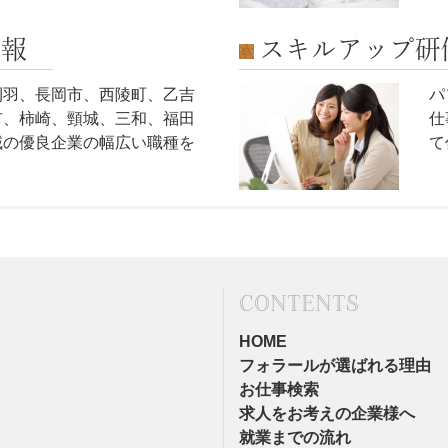
情報
スキルアップ研
刈羽、長岡市、西陵町、乙吉
パ
市、柿崎、頸城、三和、福田
仕
域の優良企業の幅広い職種を
て
。
CONTENTS
HOME
フォラールが選ばれる理由
お仕事検索
求人をお考えの企業様へ
就業までの流れ