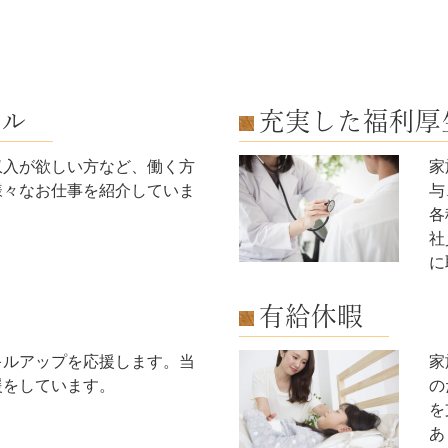
イル
充実した福利厚
収入が欲しい方など、働く方
家
様々なお仕事を紹介していま
与
各
社
に
有給休暇
キルアップを応援します。当
家
援をしています。
の
を
あ