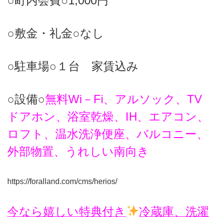
○町内会費○1,000円
○敷金・礼金○なし
○駐車場○１台 家賃込み
○設備○
無料Wi－Fi、アルソック、TV
ドアホン、浴室乾燥、IH、エアコン、
ロフト、温水洗浄便座、バルコニー、
外部物置、うれしい南向き
https://foralland.com/cms/herios/
今なら嬉しい特典付き
冷蔵庫、洗濯