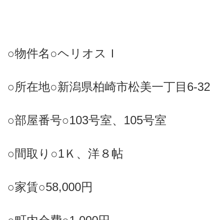
○物件名○ヘリオスＩ
○所在地○新潟県柏崎市松美一丁目6-32
○部屋番号○103号室、105号室
○間取り○1Ｋ、洋８帖
○家賃○58,000円