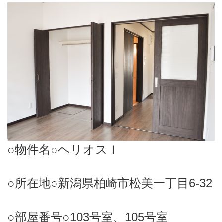
○物件名○ヘリオスＩ
○所在地○新潟県柏崎市松美一丁目6-32
○部屋番号○103号室、105号室