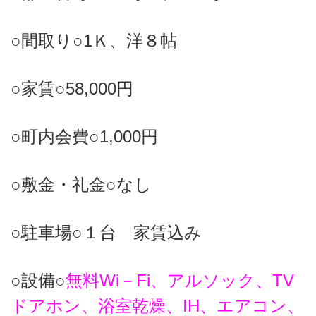
○間取り○1Ｋ、洋８帖
○家賃○58,000円
○町内会費○1,000円
○敷金・礼金○なし
○駐車場○１台 家賃込み
○設備○
無料Wi－Fi、アルソック、TV
ドアホン、浴室乾燥、IH、エアコン、