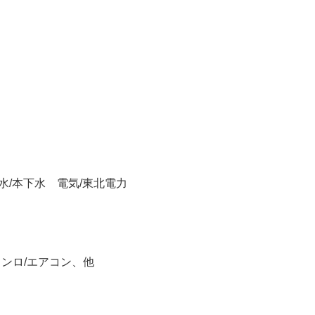
水/本下水 電気/東北電力
コンロ/エアコン、他